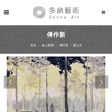
關於
傅作新
展覽
首頁
線上藝廊
傅作新
森之光
藝術家
線上藝廊
商店
聯絡
EN