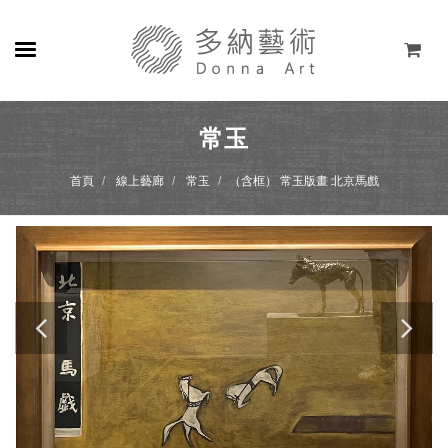
關於
常玉
展覽
首頁
線上藝廊
常玉
（含框） 常玉版畫 北京馬戲
藝術家
線上藝廊
商店
聯絡
EN