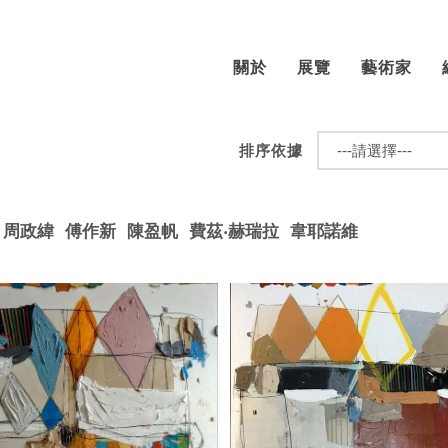
關於
展覽
藝術家
排序依據
周政緯
傅作新
陳盈帆
費茲‧赫瑞拉
韋耶諾維