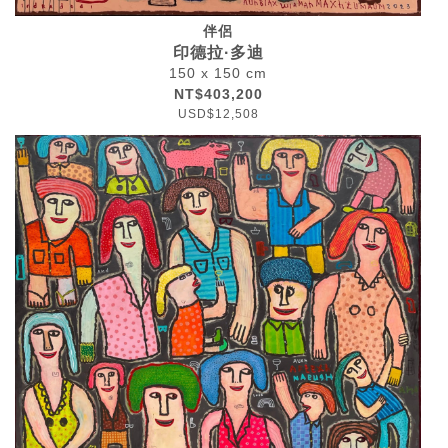
伴侶
印德拉·多迪
150 x 150 cm
NT$403,200
USD$12,508