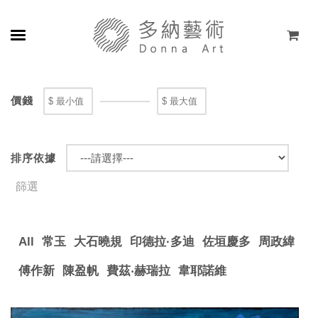
關於
價錢
展覽
藝術家
排序依據
線上藝廊
篩選
商店
All
常玉
大石曉規
印德拉·多迪
佐垣慶多
周政緯
聯絡
傅作新
陳盈帆
費茲‧赫瑞拉
韋耶諾維
EN