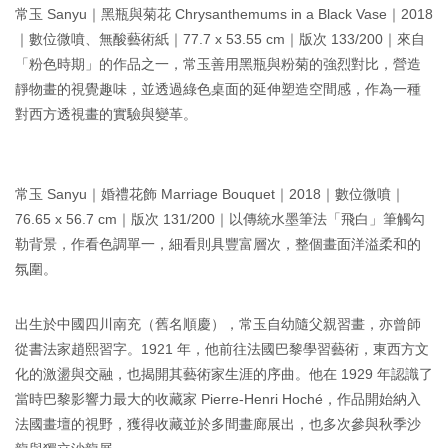
常玉 Sanyu｜黑瓶與菊花 Chrysanthemums in a Black Vase｜2018
｜數位微噴、無酸藝術紙｜77.7 x 53.55 cm｜版次 133/200｜來自
「粉色時期」的作品之一，常玉善用黑瓶與粉菊的強烈對比，營造
靜物畫的視覺趣味，並透過綠色桌面的延伸塑造空間感，作為一種
對西方透視畫的實驗與變革。
常玉 Sanyu｜婚禮花飾 Marriage Bouquet｜2018｜數位微噴｜
76.65 x 56.7 cm｜版次 131/200｜以傳統水墨筆法「飛白」筆觸勾
勒背景，作看色調單一，細看則具豐富層次，整個畫面洋溢柔和的
氛圍。
出生於中國四川南充（舊名順慶），常玉自幼隨父親習畫，亦曾師
從書法家趙熙習字。1921 年，他前往法國巴黎學習藝術，東西方文
化的激盪與交融，也揭開其藝術家生涯的序曲。他在 1929 年認識了
當時巴黎影響力最大的收藏家 Pierre-Henri Hoché，作品開始納入
法國畫壇的視野，獲得收藏並於多間畫廊展出，也多次參與秋季沙