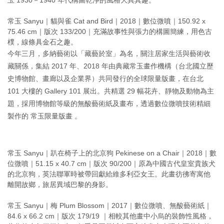
玉 1930－1940 年代構圖乾淨的風格大異其趣。
常玉 Sanyu｜貓與雀 Cat and Bird｜2018｜數位微噴｜150.92 x
75.46 cm｜版次 133/200｜充滿故事性與張力的構圖簡練，用色古
樸，線條具金石之趣。
今年三月，多納藝術以「藏藝於室」為名，關注居家生活與藝術收
藏關係，集結 2017 年、2018 年由典藏常玉畫作機構（台北國立歷
史博物館、畫廊以及企業界）共同發行的全球限量版畫，在台北
101 大樓的 Gallery 101 展出。共精選 29 幅花卉、靜物及動物為主
題，採用博物館等級的無酸藝術紙及畫布，透過數位微噴技術精細
製作的 常玉限量版畫 。
常玉 Sanyu｜趴在椅子上的北京狗 Pekinese on a Chair｜2018｜數
位微噴｜51.15 x 40.7 cm｜版次 90/200｜原為中國古代皇室貴族犬
的北京狗，英法聯軍時被帶回獻給維多利亞女王。此畫彷彿寄寓他
離開故鄉，旅居異域巴黎的身影。
常玉 Sanyu｜梅 Plum Blossom｜2017｜數位微噴、無酸藝術紙｜
84.6 x 66.2 cm｜版次 179/19 ｜相較其他畫中小烏的裝飾性風格，