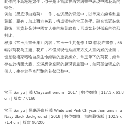
此作的小鳥栩栩如生，似乎是正嘗試在西方繪畫中表現中國花鳥的
特色。
例如〈黑底淨白粉菊〉一作，在沉黑的背景中，以等東方線條刮畫
葉脈、瓶身，加上西方色彩，構成獨特的常玉美學。融合宮廷裝飾
藝術、富貴花朵與中國文人畫的枝葉線條，形成繁花與孤寂的強烈
對比。
根據《常玉油畫全集》內容，常玉一生共創作 133 幅花卉畫作，55
幅以菊花為主題。花卉，不僅展現他延續東方文人畫內涵的企圖，
也是藝術家暗喻自身生命經驗的重要媒介。常玉筆下的菊花，經常
存在於構圖大膽、充滿想像空間的超現實畫面中，如同孤傲獨立的
個人，生存於爭奇鬥艷的花都巴黎中。
常玉 Sanyu｜菊 Chrysanthemum｜2017｜數位微噴｜117.3 x 63.8
cm｜版次 77/168
常玉 Sanyu｜黑底淨白粉菊 White and Pink Chrysanthemums in a
Navy Black Background｜2018｜數位微噴、無酸藝術紙｜102.9 x
71.4 cm｜版次 90/200