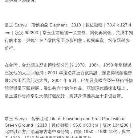
龍與獨立沙龍展。
常玉 Sanyu｜孤獨的象 Elephant｜2018｜數位微噴｜78.4 x 127.4
cm｜版次 90/200｜常玉生前最後一張畫作。簡化再簡化，荒漠中獨
行的小象，與晚年在巴黎的常玉身影相疊，孤獨寂寞，卻依舊舉步
前行。
在台灣，台北國立歷史博物館分別於 1978、1984、1990 年舉辦過
三次他的大型回顧展；2001 年適逢常玉百歲冥誕，歷史博物館也曾
展出常玉百歲紀念大展。2004 年 6 月，巴黎及美國立亞洲藝術博物
館舉辦常玉回顧展，展出共六十餘件作品。亞洲現代藝術市場上，
常玉畫作更經常以天價打破紀錄，將其身價推高至十多億台幣。
常玉 Sanyu｜含華吐瑞 Life of Flowering and Fruit Plant with a
Green Ground｜2018｜數位微噴｜96.6 x 63 cm｜版次 134/200｜
此畫以西方油彩滿布古老中國符號，作於 1950－1960 年代，與常