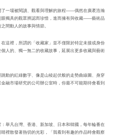
開了一場被閱讀、觀看與理解的旅程——偶然在廣袤浩瀚
慧眼獨具的觀眾辨認而珍惜，進而擁有與收藏——藝術品
術之間動人的故事與情節。
。在這裡，所謂的「收藏家」並不僅限於特定未接或身份
於個人的、獨一無二的收藏故事，延展出更多收藏與藝術
斷跳動的紅綠數字、像是山稜起伏般的走勢曲線圖、身穿
業金融市場研究的公司辦公室時，你最不可能期待會看到
家：舉凡台灣、香港、新加坡、日本和韓國，每年輪番在
眼睛裡散發著熱切的光彩，「我看到有趣的作品時會觀察