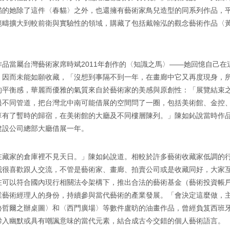
貓的她除了這件〈春貓〉之外，也還擁有藝術家鳥兒造型的同系列作品，
範疇擴大到較前衛與實驗性的領域，購藏了包括戴翰泓的觀念藝術作品〈
品當屬台灣藝術家席時斌2011年創作的〈知識之馬〉——她回憶自己
，因而未能如願收藏，「沒想到事隔不到一年，在畫廊中它又再度現身，
的平衡感，華麗而優雅的氣質來自於藝術家的美感與原創性：「展覽結束
過不同管道，把台灣北中南可能借展的空間問了一圈，包括美術館、金控
算有了暫時的歸宿，在美術館的大廳及不同樓層陳列。」陳如鈊說當時作
建設公司總部大廳借展一年。
在藏家的倉庫裡不見天日。」陳如鈊說道。相較於許多藝術收藏家低調的
我很喜歡跟人交流，不管是藝術家、畫廊、拍賣公司或是收藏同好，大家
在可以符合國內現行相關法令架構下，推出合法的藝術基金（藝術投資帳
業藝術經理人的身份，持續參與當代藝術的產業發展。「會決定這麼做，
魯哲爾之辦桌圖〉和〈西門廣場〉等數件盧昉的油畫作品，曾經負笈西班
摻入幽默或具有嘲諷意味的當代元素，結合成古今交錯的個人藝術語言。