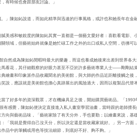
景，有時候也會跟朋友討論。」
藏。」陳如鈊說道，而如此精準與迅速的行事風格，或許也和她長年在金
細膩美感和敏銳度的陳如鈊其實一直都是一個藝文愛好者：喜歡看電影、
相關領域，但藝術始終就像是她忙碌工作之外的出口或私人空間，彷彿可
術館自然成為陳如鈊閒暇時最大的樂趣，而這也養成她後來出差到世界各大
走馬看花，其仔細觀察的好眼力甚至不亞於許多藝術專業人士——剛剛結
古典繪畫和印象派作品收藏聞名的美術館，與大師的作品近距離接觸之後
鈊笑說，應該就是美術館也擔心真跡展出的風險過大，因而以複製品代替
當了好多年的資深觀眾，才在機緣具足之後，開始購買藝術品。「199
彩很有感覺，陳如鈊便決定直接進入私人畫室學習油畫，當時跟的老師擅長
來方向與藝術品味，「藝術家除了有天分外，手也要勤；以繪畫來說，基
道：「我就是覺得自己沒天分，所以決定還是當收藏家就好。」另一方面
出作品中的筆觸或用色等技法細節，到底好不好、夠不夠。」