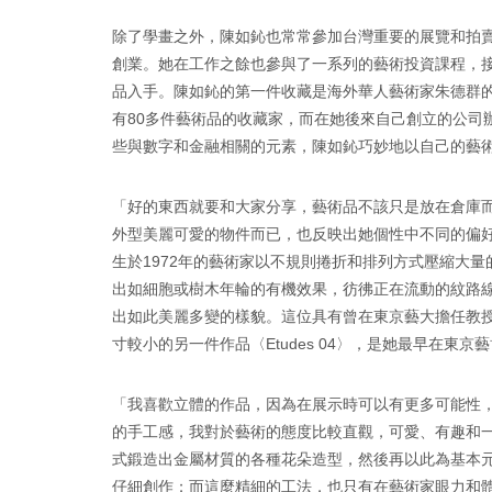
除了學畫之外，陳如鈊也常常參加台灣重要的展覽和拍賣
創業。她在工作之餘也參與了一系列的藝術投資課程，
品入手。陳如鈊的第一件收藏是海外華人藝術家朱德群
有80多件藝術品的收藏家，而在她後來自己創立的公
些與數字和金融相關的元素，陳如鈊巧妙地以自己的藝
「好的東西就要和大家分享，藝術品不該只是放在倉庫
外型美麗可愛的物件而已，也反映出她個性中不同的偏好和
生於1972年的藝術家以不規則捲折和排列方式壓縮大
出如細胞或樹木年輪的有機效果，彷彿正在流動的紋路
出如此美麗多變的樣貌。這位具有曾在東京藝大擔任教授
寸較小的另一件作品〈Etudes 04〉，是她最早在東
「我喜歡立體的作品，因為在展示時可以有更多可能性
的手工感，我對於藝術的態度比較直觀，可愛、有趣和一
式鍛造出金屬材質的各種花朵造型，然後再以此為基本
仔細創作；而這麼精細的工法，也只有在藝術家眼力和