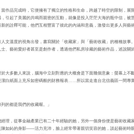
，當作品完成時，它便擁有了獨立的性格和生命，跨越了時空的限制，展
遇，引起了美麗的共鳴而親密的互動，就像是投入茫茫大海的瓶中信，被
嶄新的詮釋可能，他們互相豐富了彼此的內涵和意義，激發出更多人與藝
有人文溫度的視角出發，書寫關於「收藏家」與「藝術收藏」的種種故事
人士、藝術愛好者甚至是創作者，透過他們私房珍藏的藝術作品，述說關
對於大多數人來說，腦海中立刻對應的大概會是下面幾個意象：螢幕上不
是潔白紙面上充斥如密碼般的財務報表……所以當走進台北信義區一間專
陳列的都是我們的收藏喔。」
兼總經理，從事金融產業已有二十年經驗的她，另外一個身份便是藝術收藏
見陳如鈊的身影——活力充沛，臉上經常帶著親切笑容的她，談起藝術時