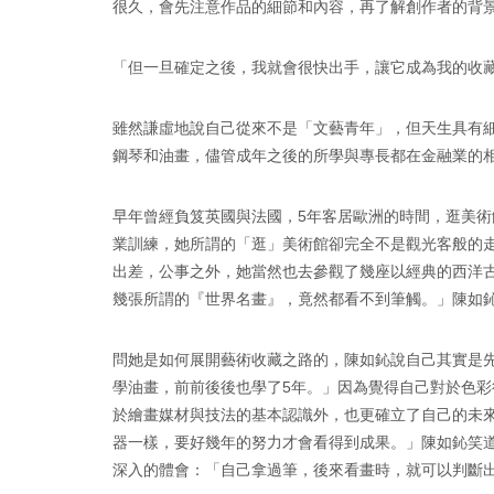
很久，會先注意作品的細節和內容，再了解創作者的背
「但一旦確定之後，我就會很快出手，讓它成為我的收
雖然謙虛地說自己從來不是「文藝青年」，但天生具有
鋼琴和油畫，儘管成年之後的所學與專長都在金融業的
早年曾經負笈英國與法國，5年客居歐洲的時間，逛美
業訓練，她所謂的「逛」美術館卻完全不是觀光客般的
出差，公事之外，她當然也去參觀了幾座以經典的西洋
幾張所謂的『世界名畫』，竟然都看不到筆觸。」陳如
問她是如何展開藝術收藏之路的，陳如鈊說自己其實是先
學油畫，前前後後也學了5年。」因為覺得自己對於色
於繪畫媒材與技法的基本認識外，也更確立了自己的未
器一樣，要好幾年的努力才會看得到成果。」陳如鈊笑
深入的體會：「自己拿過筆，後來看畫時，就可以判斷