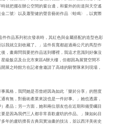
平時就把擺在辦公空間的窗台邊，和窗外的街道與天空遙
黃金二號〉以及蕭聖健的聲音藝術作品〈蛙鳴〉，以實際
在這件作品系列初次發表時，其紅色與金屬搭配的造型色彩
所以我就立刻收藏了。」這件長寬都超過兩公尺的馬型作
之後，畫廊問我要把作品送到哪裡，我這才意識到好像沒
、星級飯店及台北市東區A辦大樓，但都因為展覽空間不
品開展之時館方在記者會邀請了高雄的騎警隊來到現場，
行事風格，我問她是否曾經因為如此「樂於分享」的態度
互通有無，對藝術產業來說也是一件好事。」她也透露，
戶）產品；另一方面，她和兩位朋友也在近期和備受矚目
主要是因為我們三人都非常喜歡盧昉的作品。」陳如鈊目
牙多年的盧昉擅長古典寫實油畫的技法，並以西洋美術史