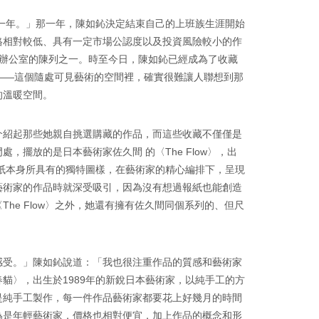
的一年。」那一年，陳如鈊決定結束自己的上班族生涯開始
格相對較低、具有一定市場公認度以及投資風險較小的作
辦公室的陳列之一。時至今日，陳如鈊已經成為了收藏
——這個隨處可見藝術的空間裡，確實很難讓人聯想到那
的溫暖空間。
介紹起那些她親自挑選購藏的作品，而這些收藏不僅僅是
擺放的是日本藝術家佐久間 的〈The Flow〉，出
報紙本身所具有的獨特圖樣，在藝術家的精心編排下，呈現
藝術家的作品時就深受吸引，因為沒有想過報紙也能創造
e Flow〉之外，她還有擁有佐久間同個系列的、但尺
感受。」陳如鈊說道：「我也很注重作品的質感和藝術家
貓〉，出生於1989年的新銳日本藝術家，以純手工的方
是純手工製作，每一件作品藝術家都要花上好幾月的時間
為是年輕藝術家，價格也相對便宜，加上作品的概念和形