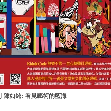
月刊 陳如鈊: 看見藝術的藍海