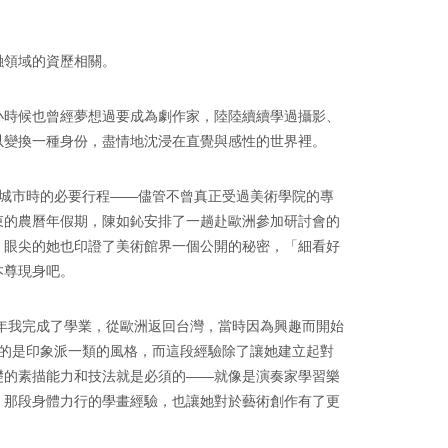
融領域的資歷相關。
小時候也曾經夢想過要成為劇作家，陸陸續續學過攝影、
以變換一種身份，盡情地沈浸在直覺與感性的世界裡。
城市時的必要行程——儘管不曾真正受過美術學院的專
束的農曆年假期，陳如鈊安排了一趟赴歐洲參加研討會的
，眼尖的她也印證了美術館界一個公開的秘密，「細看好
本尊現身吧。
3年我完成了學業，從歐洲返回台灣，當時因為興趣而開始
的是印象派一類的風格，而這段經驗除了讓她建立起對
礎的素描能力和技法就是必須的——就像是演奏家學習樂
，那段身體力行的學畫經驗，也讓她對於藝術創作有了更