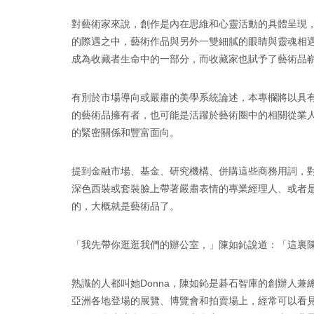
對藝術家來說，創作是內在思維和心靈活動的具體呈現
的際遇之中，藝術作品與另外一雙細膩的眼睛與靈魂相
成為收藏者生命中的一部分，而收藏家也賦予了藝術品
有別於市場導向或嚴肅的美學系統論述，本專欄將以具
的藝術品擁有者，也可能是活躍於藝術圈中的相關從業
的緊密關係和豐富面向。
提到金融市場、基金、研究機構、併購這些商務用詞，
深色西裝或套裝臉上帶著嚴肅表情的專業經理人、或者
的，大概就是藝術品了。
「我先帶你逛逛我們的辦公室，」陳如鈊說道：「這裏
熟識的人都叫她Donna，陳如鈊是碁石智庫的創辦人
亞洲各地登場的展覽、博覽會和拍賣場上，經常可以看