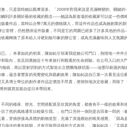
會，只是當時她以觀摩居多。「2008年對我來說是充滿轉變的、關鍵
接觸到許多關於藝術收藏的觀念——她認為新進場的收藏家可以從一些價
的版畫作品，當時以台幣7萬元的價格購入，而這件作品也成為她創業的新
司辦公室裡，仍然懸掛這件版畫，不同是它的周圍已經多了許多其他的作品
術收藏轉換了原本給人冷硬刻板印象的辦公室，成為充滿趣味與人文氛圍
而已。」本著如此的初衷，陳如鈊引領著我從她公司門口，熱情地一件件
取向，並且回應她近十年來旅行和觀看的生命經驗。在公司入口的大門處，
量的報紙，再以雷射切割的方式製造出立體團塊橫切面——油墨印刷過的
線條，蘊含著豐富的視覺變化與戲劇效果；陳如鈊說自己第一次看見這位
又具博士學位的創作者作品定價並不昂貴，便很快地決定收藏；而除了〈Th
京藝博所購買並親自從日本帶回來。
，不同的檯座、燈光、空間搭配甚至欣賞的角度，都會有不一樣的效果和
目了然的風格通常比較吸引我。」在門口另外一側則是吉田泰一郎的〈春
元素，穿插拼接為具體的動物造型，充滿了浪漫繽紛的唯美感覺。「因為
體力俱佳的青年時期，才有可能用這樣的方式表現。」陳如鈊說：「又因