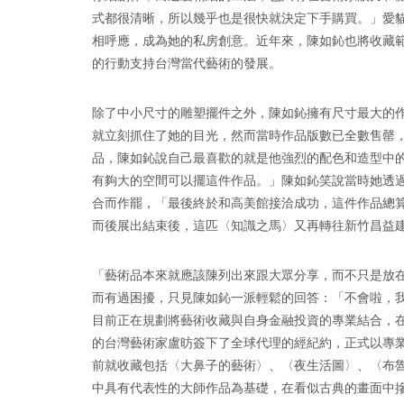
式都很清晰，所以幾乎也是很快就決定下手購買。」愛
相呼應，成為她的私房創意。近年來，陳如鈊也將收藏
的行動支持台灣當代藝術的發展。
除了中小尺寸的雕塑擺件之外，陳如鈊擁有尺寸最大的作
就立刻抓住了她的目光，然而當時作品版數已全數售罄
品，陳如鈊說自己最喜歡的就是他強烈的配色和造型中
有夠大的空間可以擺這件作品。」陳如鈊笑說當時她透
合而作罷，「最後終於和高美館接洽成功，這件作品總
而後展出結束後，這匹〈知識之馬〉又再轉往新竹昌益
「藝術品本來就應該陳列出來跟大眾分享，而不只是放
而有過困擾，只見陳如鈊一派輕鬆的回答：「不會啦，
目前正在規劃將藝術收藏與自身金融投資的專業結合，
的台灣藝術家盧昉簽下了全球代理的經紀約，正式以專
前就收藏包括〈大鼻子的藝術〉、〈夜生活圖〉、〈布
中具有代表性的大師作品為基礎，在看似古典的畫面中