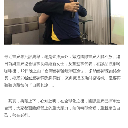
最近畫廊界批評典藏，老是崇洋媚外，緊抱國際畫廊大腿不放。繼
日前與畫廊協會理事長鍾經新女士，及董監事代表，在誠品行旅喝
咖啡後，12日晚上由「台灣藝術論壇聯誼會」、多納藝術陳如鈊會
長，揪眾20餘位藝術同業與同好，來典藏長安咖啡店餐敘，還要再
聽聽典藏如何「自圓其說」。
其實，典藏上下，心知肚明，在全球化之後，國際畫廊已押軍進
台灣，大家都面臨經營上的重大壓力，如何轉型蛻變，重新定位自
己，勢在必行。