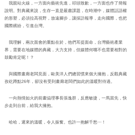
我親站火線，一方面向藝術先進，叩頭致歉，一方面也作了簡報
說明。對典藏來說，生存一直是嚴肅課題，在時潮中，媒體話語權
的形塑，必須拉高視野，放遠腳步，讓採訪報導，走向國際，也把
國際繽紛，引進台灣。
我理解，兩次面會的重點在於，他們耳提面命，台灣藝術產業
界，需要在地媒體的典藏，大力支持，但媒體何嚐不也需要相對的
鼓勵肯定呢！？
與國際畫廊老闆見面，歐美洋人們總習慣來個大擁抱，反觀典藏
孜矻蹲點26年，卻沒有受到畫廊老闆們如此的溫暖對待過。
一向熱情如火的前畫恊理事長張逸群，反應敏捷，一馬當先，快
步走到台前，給我大擁抱。
哈哈，遲來的溫暖，令人振奮。也許一抱解千愁⋯！