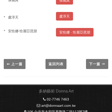
* 張麗真
張麗真
盧淳天
* 盧淳天
* 安恰娜‧恰麗亞琵朋
安恰娜 ‧ 恰麗亞琶朋
⇐ 上一篇
返回列表
下一篇 ⇒
多納藝術 Donna Art
02-7746 7463
art@donnaart.com.tw
106 台北市大安區基隆路二段112號7樓