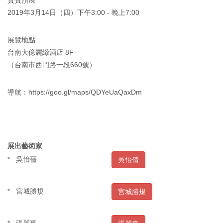
貴賓預展
2019年3月14日（四）下午3:00 - 晚上7:00
展覽地點
台南大億麗緻酒店 8F
（台南市西門路一段660號）
導航：https://goo.gl/maps/QDYeUaQaxDm
展出藝術家
* 吳怡蒨
吳怡倩
* 宮城勝規
宮城勝規