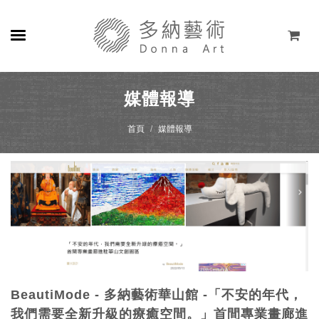
關於
媒體報導
展覽
首頁
媒體報導
藝術家
線上藝廊
商店
聯絡
EN
BeautiMode - 多納藝術華山館 -「不安的年代，
我們需要全新升級的療癒空間。」首間專業畫廊進