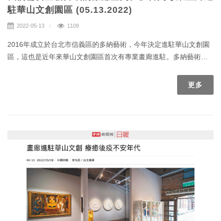
駐華山文創園區 (05.13.2022)
2022-05-13
1109
2016年成立於台北市信義區的多納藝術，今年決定進駐華山文創園
區，這也是近年來華山文創園區首次有專業畫廊進駐。多納藝術華
山館，位於紅磚區倉庫第一排，緊鄰停車場與偌大的公園綠地，周
圍老樹成蔭，室內展演與戶外的古蹟環境，別具文化氛圍。多納藝
更多
術試圖將商業畫廊既定的營運範疇，擴增為公開共享的基地，為藝
術市場投出無限可能的問路石，整合藝術、文創設計、策展、收
藏、藝術顧問服務，在園區中同時交互作用。