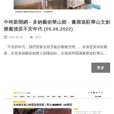
中時新聞網 - 多納藝術華山館 - 畫廊進駐華山文創
療癒後疫不安年代 (05.08.2022)
2022-05-08
1243
「不安的年代，我們需要全新升級的療癒空間。」本身是資深收藏
家，亦是多納藝術創辦人的陳如鈊，在後疫時期讓畫廊進駐華山文
創園區，希望打開商業畫廊既定的營運範疇，擴增為公開共享的基
地。 歷來畫廊多集中於金融鬧市，近年台北的畫廊則多向大直、
更多
內湖聚集，多納藝術於2016年成立於台北市信義區，今年毅然擴增
至華山文創園區，與室內展演、室外古蹟環境交錯，陳如鈊認為這
是為藝術市場投出可能性的問路石，在多元組成的文創園區內設置
的畫廊空間，也將由過去相對服務於少數人的形態，轉型為整合藝
術、文創設計、策展、收藏、藝術顧問服務，更公開面向大眾的新
樣貌。