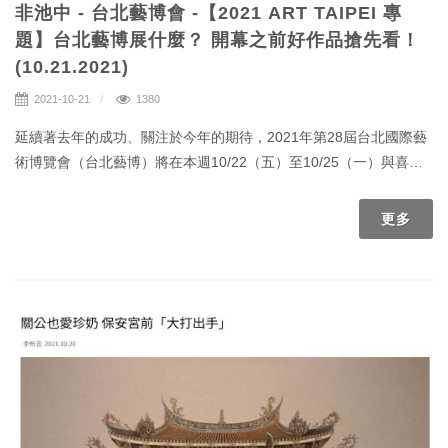
非池中 - 台北藝博會 -【2021 ART TAIPEI 專
題】台北藝博展什麼？ 開幕之前好作品搶先看！
(10.21.2021)
2021-10-21
1380
延續著去年的成功、關注於今年的期待，2021年第28屆台北國際藝
術博覽會（台北藝博）將在本週10/22（五）至10/25（一）與喜歡
藝術的大家見面。過去兩年因為肺炎疫情，全球大多數的藝文活動
都只能取消或是延辦。而身處台灣的我們是幸運的，攜手度過了疫
更多
情高峰後，再度迎來了眾所期盼的台北藝博。在防疫的成功下，今
年的展商回到了往年的數量、許多的海外展商也再次共襄盛舉。本
屆大會更為了無法到場參展的海外展商們擴大架設了線上展聽，期
望讓大家能夠透過不同平台看見更多優秀的藝術。在公眾開幕前，
非池中藝術網替大家搜尋了12件很有意思的作品。邀請各位閱聽人
們，一起為年度的藝文盛事暖身。