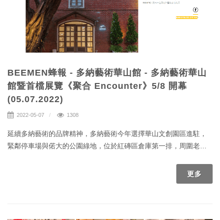
BEEMEN蜂報 - 多納藝術華山館 - 多納藝術華山
館暨首檔展覽《聚合 Encounter》5/8 開幕
(05.07.2022)
2022-05-07
1308
延續多納藝術的品牌精神，多納藝術今年選擇華山文創園區進駐，
緊鄰停車場與偌大的公園綠地，位於紅磚區倉庫第一排，周圍老樹
成蔭，室內展演與戶外的古蹟環境構成沁人的文化氛圍。多納藝術
試圖將商業畫廊既定的營運範疇，擴增為公開共享的基地，為藝術
更多
市場投出無限可能的問路石，整合藝術、文創設計、策展、收藏、
藝術顧問服務，在園區中同時交互作用。