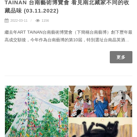
TAINAN 台南藝術博覽會 看見南北藏家不同的收
藏品味 (03.11.2022)
2022-03-11
1156
繼去年ART TAINAN台南藝術博覽會（下簡稱台南藝博）創下歷年最
高成交額後，今年作為台南藝博的第10屆，特別選址台南晶英酒店
舉行，共集結了近60間展商共襄盛舉。而主辦單位社團法人畫廊協
會也為了炒熱10週年的氣氛，今年在展會週邊結合台南當地觀光聞
更多
名並精選幾間在地的酒吧、小吃、藝文店家等，並推出具特色限定
商品，以展會為中心帶動周邊商家，讓本次的參與民眾有不同於其
他藝博會的觀展體驗。