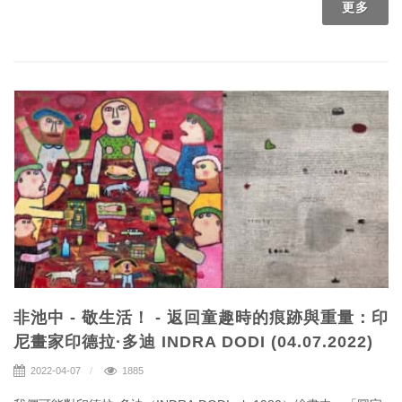
博覽會，ART SOLO不僅僅分享了優秀的藝術品和新的藝博會模
更多
式，也提供了台灣藝術產業許多可供觀察之處。那麼，「個展X展版
X藝博會」將為觀眾們激盪出什麼樣的火花呢？
非池中 - 敬生活！ - 返回童趣時的痕跡與重量：印
尼畫家印德拉·多迪 INDRA DODI (04.07.2022)
2022-04-07
1885