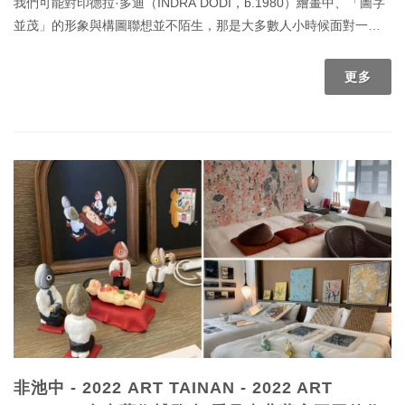
我們可能對印德拉·多迪（INDRA DODI，b.1980）繪畫中、「圖字
並茂」的形象與構圖聯想並不陌生，那是大多數人小時候面對一面
空白牆面時，最自然忠實的反應──將自己生活中看見的事物，重新
分配在這個世界中。形象、量體大小與用色等考量，全憑它在畫家
更多
心中的地位。字母、色塊、線條輪廓共處在這個想像的平面裡，構
築一個不明說的生活情景。
非池中 - 2022 ART TAINAN - 2022 ART