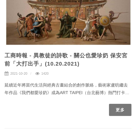
工商時報 - 異教徒的詩歌 - 關公也愛珍奶 保安宮
前「大打出手」(10.20.2021)
2021-10-20
1420
延續近年將當代生活與經典古畫結合的創作脈絡，藝術家盧昉繼去
年作品《我們都愛珍奶》成為ART TAIPEI（台北藝博）熱門打卡
「景點」，今年新作仍可見不少當下台灣流行符號，東西古今交
融，看似荒謬，逗趣的畫面，實則探討了東方主義與異國美學。
更多