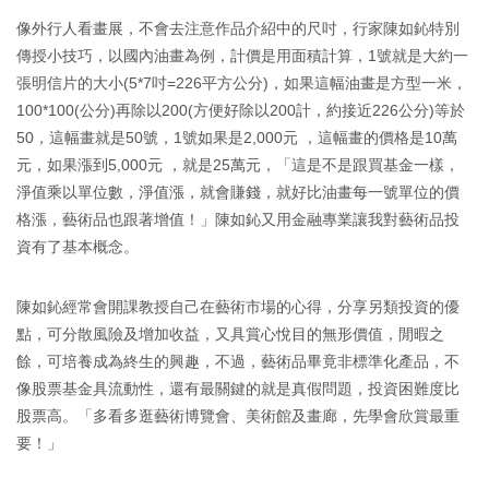
像外行人看畫展，不會去注意作品介紹中的尺吋，行家陳如鈊特別
傳授小技巧，以國內油畫為例，計價是用面積計算，1號就是大約一
張明信片的大小(5*7吋=226平方公分)，如果這幅油畫是方型一米，
100*100(公分)再除以200(方便好除以200計，約接近226公分)等於
50，這幅畫就是50號，1號如果是2,000元 ，這幅畫的價格是10萬
元，如果漲到5,000元 ，就是25萬元，「這是不是跟買基金一樣，
淨值乘以單位數，淨值漲，就會賺錢，就好比油畫每一號單位的價
格漲，藝術品也跟著增值！」陳如鈊又用金融專業讓我對藝術品投
資有了基本概念。
陳如鈊經常會開課教授自己在藝術市場的心得，分享另類投資的優
點，可分散風險及增加收益，又具賞心悅目的無形價值，閒暇之
餘，可培養成為終生的興趣，不過，藝術品畢竟非標準化產品，不
像股票基金具流動性，還有最關鍵的就是真假問題，投資困難度比
股票高。「多看多逛藝術博覽會、美術館及畫廊，先學會欣賞最重
要！」