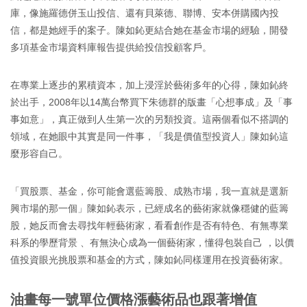
庫，像施羅德併玉山投信、還有貝萊德、聯博、安本併購國內投
信，都是她經手的案子。陳如鈊更結合她在基金市場的經驗，開發
多項基金市場資料庫報告提供給投信投顧客戶。
在專業上逐步的累積資本，加上浸淫於藝術多年的心得，陳如鈊終
於出手，2008年以14萬台幣買下朱德群的版畫「心想事成」及「事
事如意」，真正做到人生第一次的另類投資。這兩個看似不搭調的
領域，在她眼中其實是同一件事，「我是價值型投資人」陳如鈊這
麼形容自己。
「買股票、基金，你可能會選藍籌股、成熟市場，我一直就是選新
興市場的那一個」陳如鈊表示，已經成名的藝術家就像穩健的藍籌
股，她反而會去尋找年輕藝術家，看看創作是否有特色、有無專業
科系的學歷背景 、有無決心成為一個藝術家，懂得包裝自己 ，以價
值投資眼光挑股票和基金的方式，陳如鈊同樣運用在投資藝術家。
油畫每一號單位價格漲藝術品也跟著增值