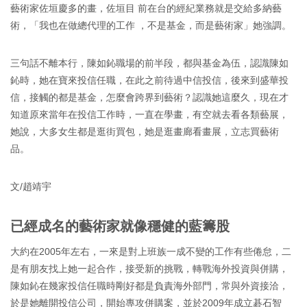
藝術家佐垣慶多的畫，佐垣目 前在台的經紀業務就是交給多納藝
術，「我也在做總代理的工作 ，不是基金，而是藝術家」她強調。
三句話不離本行，陳如鈊職場的前半段，都與基金為伍，認識陳如
鈊時，她在寶來投信任職，在此之前待過中信投信，後來到盛華投
信，接觸的都是基金，怎麼會跨界到藝術？認識她這麼久，現在才
知道原來當年在投信工作時，一直在學畫，有空就去看各類藝展，
她說，大多女生都是逛街買包，她是逛畫廊看畫展，立志買藝術
品。
文/趙靖宇
已經成名的藝術家就像穩健的藍籌股
大約在2005年左右，一來是對上班族一成不變的工作有些倦怠，二
是有朋友找上她一起合作，接受新的挑戰，轉戰海外投資與併購，
陳如鈊在幾家投信任職時剛好都是負責海外部門，常與外資接洽，
於是她離開投信公司，開始專攻併購案，並於2009年成立碁石智